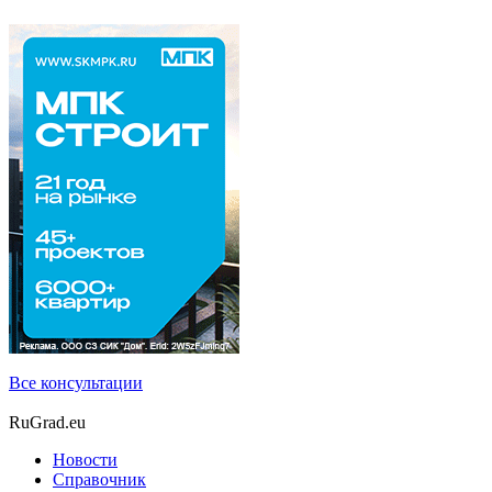
Все консультации
RuGrad.eu
Новости
Справочник