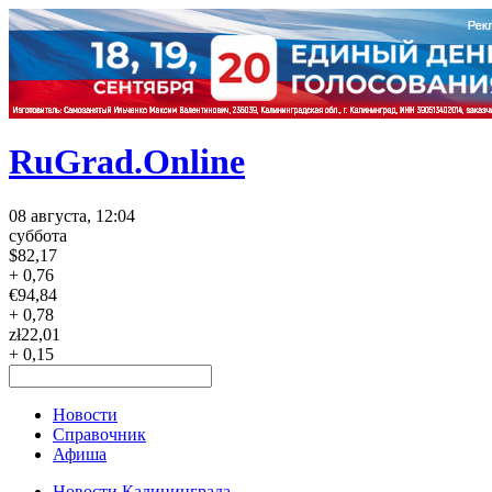
RuGrad.Online
08 августа, 12:04
суббота
$
82,17
+ 0,76
€
94,84
+ 0,78
zł
22,01
+ 0,15
Новости
Справочник
Афиша
Новости Калининграда