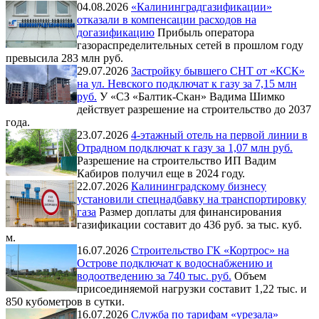
04.08.2026
«Калининградгазификации»
отказали в компенсации расходов на
догазификацию
Прибыль оператора
газораспределительных сетей в прошлом году
превысила 283 млн руб.
29.07.2026
Застройку бывшего СНТ от «КСК»
на ул. Невского подключат к газу за 7,15 млн
руб.
У «СЗ «Балтик-Скан» Вадима Шимко
действует разрешение на строительство до 2037
года.
23.07.2026
4-этажный отель на первой линии в
Отрадном подключат к газу за 1,07 млн руб.
Разрешение на строительство ИП Вадим
Кабиров получил еще в 2024 году.
22.07.2026
Калининградскому бизнесу
установили спецнадбавку на транспортировку
газа
Размер доплаты для финансирования
газификации составит до 436 руб. за тыс. куб.
м.
16.07.2026
Строительство ГК «Кортрос» на
Острове подключат к водоснабжению и
водоотведению за 740 тыс. руб.
Объем
присоединяемой нагрузки составит 1,22 тыс. и
850 кубометров в сутки.
16.07.2026
Служба по тарифам «урезала»