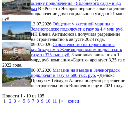
оценку подключения «Яблоневого сада» в 8,5
раз
В «Россети Янтарь» первоначально оценили
подключение дома социального ухода в 21 млн
руб.
13.07.2026
Общепит у яхтенной марины в
Зеленоградске подключат к газу за 4,4 млн руб.
ИП Елена Антимонова получила разрешение
на строительство в августе 2024 года.
09.07.2026
Строительство на территории с
крайсхаусом в Железнодорожном подключат к
газу за 375 тыс. руб.
Заявившая вложения в 1
млрд руб. компания «Бартия» арендует 3,35 га с
2022 года.
06.07.2026
Магазин на въезде в Зеленоградск
подключат к газу за 680 тыс. руб.
«Делюкс
Продукт» Теймура Алиева получил разрешение
не строительство в Вишневом еще в 2021 году.
Новости 1 - 10 из 105
1
2
3
4
5
6
7
8
9
10
11
|
»
|
конец