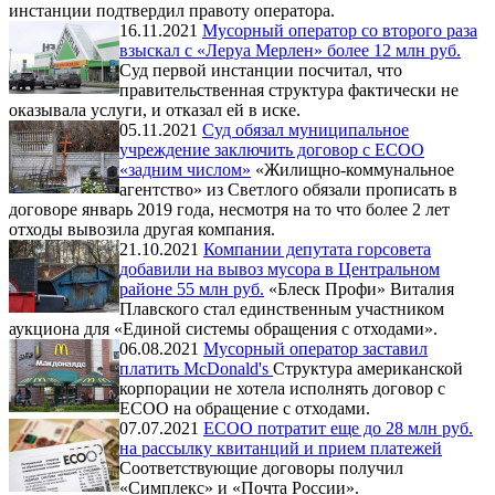
инстанции подтвердил правоту оператора.
16.11.2021
Мусорный оператор со второго раза
взыскал с «Леруа Мерлен» более 12 млн руб.
Суд первой инстанции посчитал, что
правительственная структура фактически не
оказывала услуги, и отказал ей в иске.
05.11.2021
Суд обязал муниципальное
учреждение заключить договор с ЕСОО
«задним числом»
«Жилищно-коммунальное
агентство» из Светлого обязали прописать в
договоре январь 2019 года, несмотря на то что более 2 лет
отходы вывозила другая компания.
21.10.2021
Компании депутата горсовета
добавили на вывоз мусора в Центральном
районе 55 млн руб.
«Блеск Профи» Виталия
Плавского стал единственным участником
аукциона для «Единой системы обращения с отходами».
06.08.2021
Мусорный оператор заставил
платить McDonald's
Структура американской
корпорации не хотела исполнять договор с
ЕСОО на обращение с отходами.
07.07.2021
ЕСОО потратит еще до 28 млн руб.
на рассылку квитанций и прием платежей
Соответствующие договоры получил
«Симплекс» и «Почта России».