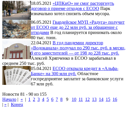
18.05.2021
«ЦПКиО» не смог расторгнуть
договор о приеме отходов с ЕСОО
Парк
изначально хотел снизить объем мусора.
06.05.2021
Гвардейское МУП «Радуга» получит
от ЕСОО еще до 22 млн руб. за обращение с
отходами
В год планируется принимать около
80 тыс. тонн.
22.04.2021
В год пандемии директор
«Водоканала» получал по 290 тыс. руб. в месяц,
9 его заместителей — от 198 до 228 тыс. руб.
Алексей Хряпченко в ЕСОО зарабатывал в
среднем 250 тыс. руб.
05.04.2021
ЕСОО открыла кредит в «Альфа-
Банке» на 300 млн руб.
Областное
госпредприятие заплатит за банковские услуги
67 млн руб.
Новости 81 - 90 из 155
Начало
|
«
|
1
2
3
4
5
6
7
8
9
10
11
12
13
14
15
16
|
»
|
Конец