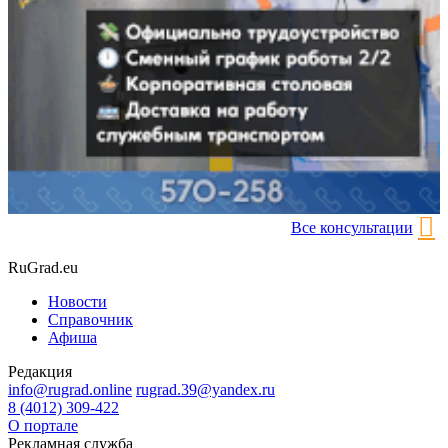
Все консультации
RuGrad.eu
Новости
Справочник
Афиша
Редакция
info@rugrad.online
rugrad.39@yandex.ru
8 (4012) 309-422
О портале
Рекламная служба