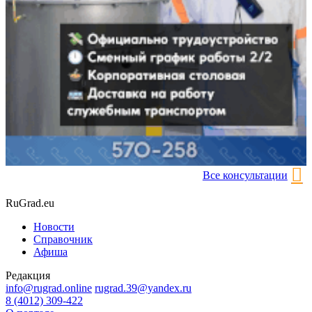
Все консультации
RuGrad.eu
Новости
Справочник
Афиша
Редакция
info@rugrad.online
rugrad.39@yandex.ru
8 (4012) 309-422