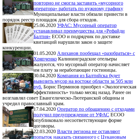
повторно не смогла заставить «мусорного
оператора» работать по нужному графику
Муниципальные власти обязали привести в
порядок реестр площадок для сбора отходов.
25.06.2020
УФАС: Мусорный оператор
устанавливал преимущества для «Рефайди
Балтия»
ЕСОО и подрядчик по доставке
квитанций нарушили закон о защите
конкуренции.
01.05.2020
Алиханов пообещал «разобраться» с
Хряпченко
Калининградские отельеры
жалуются, что мусорный оператор начисляет
им плату за неработающие гостиницы.
30.04.2020
Компания из Балтийска будет
вывозить мусор на востоке области за 505 млн
руб.
Борис Перминов приобрел «Экологическая
эффективность» только месяц назад. Ранее он
возглавлял совет Евангелическо-Лютеранской общины и
учредил православный храм.
17.04.2020
Оператор по обращению с отходами
получил предупреждение от УФАС
ЕСОО
опубликовало несоответствующие форме
договоры.
22.03.2020
Власти региона не оставляют
попыток наказать связанного с Цукановым