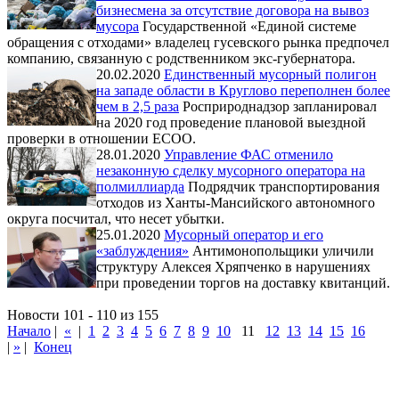
бизнесмена за отсутствие договора на вывоз
мусора
Государственной «Единой системе
обращения с отходами» владелец гусевского рынка предпочел
компанию, связанную с родственником экс-губернатора.
20.02.2020
Единственный мусорный полигон
на западе области в Круглово переполнен более
чем в 2,5 раза
Росприроднадзор запланировал
на 2020 год проведение плановой выездной
проверки в отношении ЕСОО.
28.01.2020
Управление ФАС отменило
незаконную сделку мусорного оператора на
полмиллиарда
Подрядчик транспортирования
отходов из Ханты-Мансийского автономного
округа посчитал, что несет убытки.
25.01.2020
Мусорный оператор и его
«заблуждения»
Антимонопольщики уличили
структуру Алексея Хряпченко в нарушениях
при проведении торгов на доставку квитанций.
Новости 101 - 110 из 155
Начало
|
«
|
1
2
3
4
5
6
7
8
9
10
11
12
13
14
15
16
|
»
|
Конец