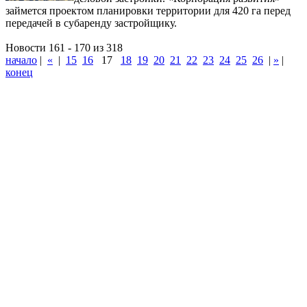
займется проектом планировки территории для 420 га перед
передачей в субаренду застройщику.
Новости 161 - 170 из 318
начало
|
«
|
15
16
17
18
19
20
21
22
23
24
25
26
|
»
|
конец