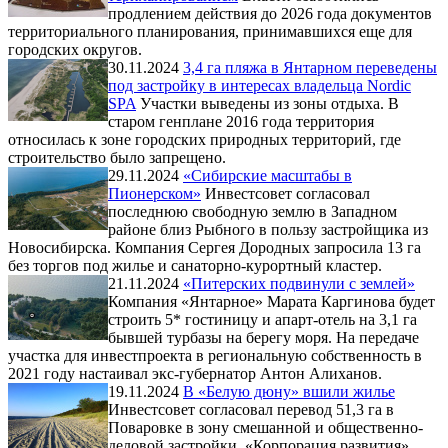
продлением действия до 2026 года документов
территориального планирования, принимавшихся еще для
городских округов.
30.11.2024
3,4 га пляжа в Янтарном переведены
под застройку в интересах владельца Nordic
SPA
Участки выведены из зоны отдыха. В
старом генплане 2016 года территория
относилась к зоне городских природных территорий, где
строительство было запрещено.
29.11.2024
«Сибирские масштабы в
Пионерском»
Инвестсовет согласовал
последнюю свободную землю в Западном
районе близ Рыбного в пользу застройщика из
Новосибирска. Компания Сергея Дородных запросила 13 га
без торгов под жилье и санаторно-курортный кластер.
21.11.2024
«Питерских подвинули с землей»
Компания «Янтарное» Марата Каргинова будет
строить 5* гостиницу и апарт-отель на 3,1 га
бывшей турбазы на берегу моря. На передаче
участка для инвестпроекта в региональную собственность в
2021 году настаивал экс-губернатор Антон Алиханов.
19.11.2024
В «Белую дюну» вшили жилье
Инвестсовет согласовал перевод 51,3 га в
Поваровке в зону смешанной и общественно-
деловой застройки. «Корпорация развития»