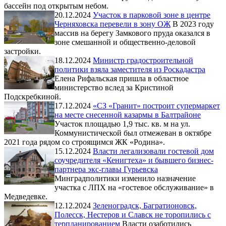
бассейн под открытым небом.
20.12.2024
Участок в парковой зоне в центре
Черняховска перевели в зону ОЖ
В 2023 году
массив на берегу Замкового пруда оказался в
зоне смешанной и общественно-деловой
застройки.
18.12.2024
Министр градостроительной
политики взяла заместителя из Роскадастра
Елена Рифальская пришла в областное
министерство вслед за Кристиной
Подскребкиной.
17.12.2024
«СЗ «Гранит» построит супермаркет
на месте снесенной казармы в Балтрайоне
Участок площадью 1,9 тыс. кв. м на ул.
Коммунистической был отмежеван в октябре
2021 года рядом со строящимся ЖК «Родина».
15.12.2024
Власти легализовали гостевой дом
соучредителя «Кенигтеха» и бывшего бизнес-
партнера экс-главы Гурьевска
Минградполитики изменило назначение
участка с ЛПХ на «гостевое обслуживание» в
Медведевке.
12.12.2024
Зеленоградск, Багратионовск,
Полесск, Нестеров и Славск не торопились с
терпланированием
Власти озаботились