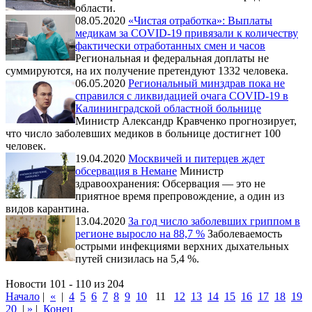
области.
08.05.2020
«Чистая отработка»: Выплаты
медикам за COVID-19 привязали к количеству
фактически отработанных смен и часов
Региональная и федеральная доплаты не
суммируются, на их получение претендуют 1332 человека.
06.05.2020
Региональный минздрав пока не
справился с ликвидацией очага COVID-19 в
Калининградской областной больнице
Министр Александр Кравченко прогнозирует,
что число заболевших медиков в больнице достигнет 100
человек.
19.04.2020
Москвичей и питерцев ждет
обсервация в Немане
Министр
здравоохранения: Обсервация — это не
приятное время препровождение, а один из
видов карантина.
13.04.2020
За год число заболевших гриппом в
регионе выросло на 88,7 %
Заболеваемость
острыми инфекциями верхних дыхательных
путей снизилась на 5,4 %.
Новости 101 - 110 из 204
Начало
|
«
|
4
5
6
7
8
9
10
11
12
13
14
15
16
17
18
19
20
|
»
|
Конец