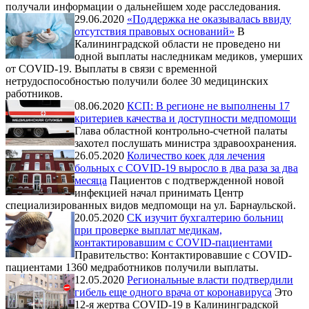
получали информации о дальнейшем ходе расследования.
29.06.2020
«Поддержка не оказывалась ввиду
отсутствия правовых оснований»
В
Калининградской области не проведено ни
одной выплаты наследникам медиков, умерших
от COVID-19. Выплаты в связи с временной
нетрудоспособностью получили более 30 медицинских
работников.
08.06.2020
КСП: В регионе не выполнены 17
критериев качества и доступности медпомощи
Глава областной контрольно-счетной палаты
захотел послушать министра здравоохранения.
26.05.2020
Количество коек для лечения
больных с COVID-19 выросло в два раза за два
месяца
Пациентов с подтвержденной новой
инфекцией начал принимать Центр
специализированных видов медпомощи на ул. Барнаульской.
20.05.2020
СК изучит бухгалтерию больниц
при проверке выплат медикам,
контактировавшим с СOVID-пациентами
Правительство: Контактировавшие с СOVID-
пациентами 1360 медработников получили выплаты.
12.05.2020
Региональные власти подтвердили
гибель еще одного врача от коронавируса
Это
12-я жертва COVID-19 в Калининградской