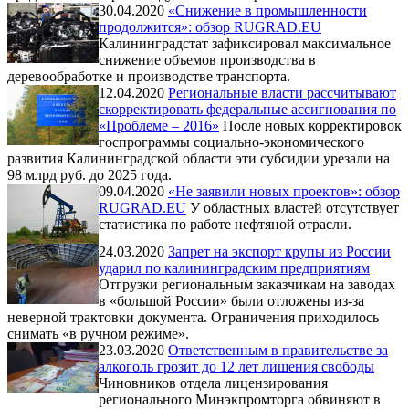
30.04.2020
«Снижение в промышленности
продолжится»: обзор RUGRAD.EU
Калининградстат зафиксировал максимальное
снижение объемов производства в
деревообработке и производстве транспорта.
12.04.2020
Региональные власти рассчитывают
скорректировать федеральные ассигнования по
«Проблеме – 2016»
После новых корректировок
госпрограммы социально-экономического
развития Калининградской области эти субсидии урезали на
98 млрд руб. до 2025 года.
09.04.2020
«Не заявили новых проектов»: обзор
RUGRAD.EU
У областных властей отсутствует
статистика по работе нефтяной отрасли.
24.03.2020
Запрет на экспорт крупы из России
ударил по калининградским предприятиям
Отгрузки региональным заказчикам на заводах
в «большой России» были отложены из-за
неверной трактовки документа. Ограничения приходилось
снимать «в ручном режиме».
23.03.2020
Ответственным в правительстве за
алкоголь грозит до 12 лет лишения свободы
Чиновников отдела лицензирования
регионального Минэкпромторга обвиняют в