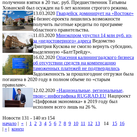
получении взятки в 20 тыс. руб. Предшественник Татьяны
Хованской был осужден на 6 лет колонии строгого режима.
13.03.2020
Гвардейск доминирует на «Востоке»
4 бизнес-проекта лишились возможности
получить льготные кредиты по программе
областного правительства.
11.03.2020
Минэкпром упустил 14 млн руб. из-
за «недостоверного» адреса
Ведомство
Дмитрия Кускова не смогло вернуть субсидию,
выделенную «БалтТрейду».
16.02.2020
Опасения калининградского бизнеса
об отсутствии средств на компенсацию
таможенных платежей не подтвердились
Задолженность за прошлогодние отгрузки была
погашена в 2020 году в полном объеме по «старым
правилам».
12.02.2020
«Национальные, региональные,
твои»: инфографика RUGRAD.EU
Нацпроект
«Цифровая экономика» в 2019 году был
исполнен всего лишь на 26 %.
Новости 131 - 140 из 154
начало
|
«
|
1
2
3
4
5
6
7
8
9
10
11
12
13
14
15
16
|
»
|
конец