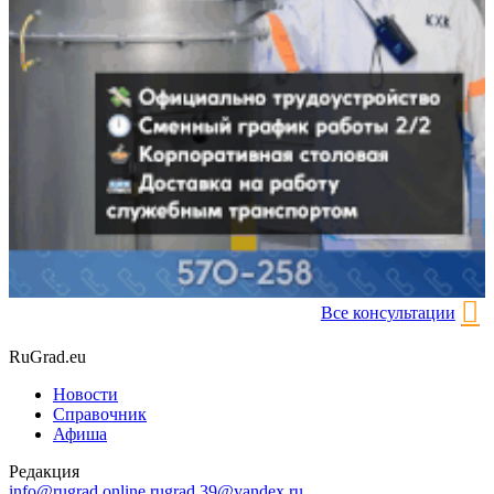
Все консультации
RuGrad.eu
Новости
Справочник
Афиша
Редакция
info@rugrad.online
rugrad.39@yandex.ru