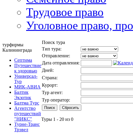
Трудовое право
Уголовное право, пр
Поиск тура
турфирмы
Тип тура:
Калининграда
Отправление:
Септима
Дата отправления:
Путешествие
Дней:
к здоровью
Универсал-
Страна:
Тур
Курорт:
МИК-АВИА
Балтик
Тур агент:
Экзотик
Тур оператор:
Балтма Турс
Агентство
путешествий
"НИКС"
Туры 1 - 20 из 0
Турне-Транс
Трэвел