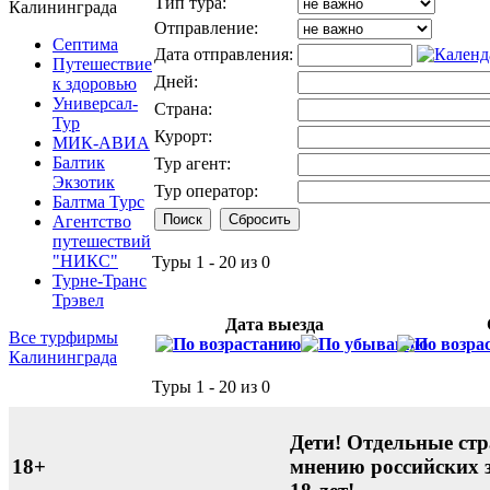
Тип тура:
Калининграда
Отправление:
Септима
Дата отправления:
Путешествие
Дней:
к здоровью
Универсал-
Страна:
Тур
Курорт:
МИК-АВИА
Балтик
Тур агент:
Экзотик
Тур оператор:
Балтма Турс
Агентство
путешествий
"НИКС"
Туры 1 - 20 из 0
Турне-Транс
Трэвел
Дата выезда
Все турфирмы
Калининграда
Туры 1 - 20 из 0
Дети! Отдельные стр
18+
мнению российских 