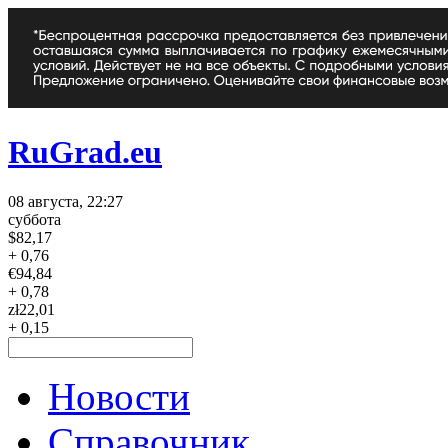
RuGrad.eu
08 августа, 22:27
суббота
$
82,17
+ 0,76
€
94,84
+ 0,78
zł
22,01
+ 0,15
Новости
Справочник