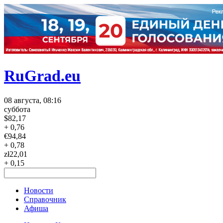
RuGrad.eu
08 августа, 08:16
суббота
$
82,17
+ 0,76
€
94,84
+ 0,78
zł
22,01
+ 0,15
Новости
Справочник
Афиша