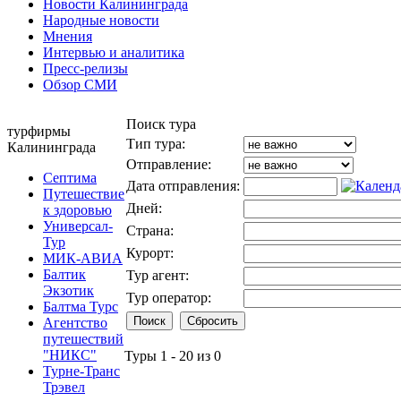
Новости Калининграда
Народные новости
Мнения
Интервью и аналитика
Пресс-релизы
Обзор СМИ
Поиск тура
турфирмы
Тип тура:
Калининграда
Отправление:
Септима
Дата отправления:
Путешествие
Дней:
к здоровью
Универсал-
Страна:
Тур
Курорт:
МИК-АВИА
Балтик
Тур агент:
Экзотик
Тур оператор:
Балтма Турс
Агентство
путешествий
"НИКС"
Туры 1 - 20 из 0
Турне-Транс
Трэвел