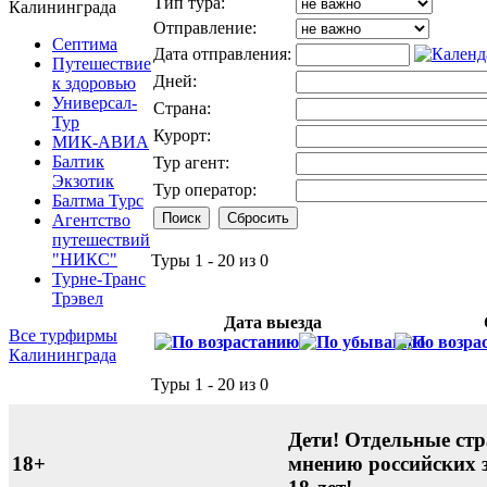
Тип тура:
Калининграда
Отправление:
Септима
Дата отправления:
Путешествие
Дней:
к здоровью
Универсал-
Страна:
Тур
Курорт:
МИК-АВИА
Балтик
Тур агент:
Экзотик
Тур оператор:
Балтма Турс
Агентство
путешествий
"НИКС"
Туры 1 - 20 из 0
Турне-Транс
Трэвел
Дата выезда
Все турфирмы
Калининграда
Туры 1 - 20 из 0
Дети! Отдельные стр
18+
мнению российских 