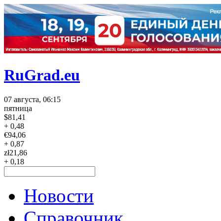
RuGrad.eu
07 августа, 06:15
пятница
$
81,41
+ 0,48
€
94,06
+ 0,87
zł
21,86
+ 0,18
Новости
Справочник