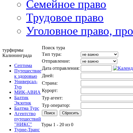
Семейное право
Трудовое право
Уголовное право, пр
Поиск тура
турфирмы
Тип тура:
Калининграда
Отправление:
Септима
Дата отправления:
Путешествие
Дней:
к здоровью
Универсал-
Страна:
Тур
Курорт:
МИК-АВИА
Балтик
Тур агент:
Экзотик
Тур оператор:
Балтма Турс
Агентство
путешествий
"НИКС"
Туры 1 - 20 из 0
Турне-Транс