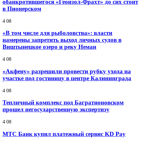
обанкротившегося «Геоизол-Фрахт» до сих стоит
в Пионерском
4 08
«В том числе для рыболовства»: власти
намерены запретить выход личных судов в
Виштынецкое озеро и реку Неман
4 08
«Акфену» разрешили провести рубку ухода на
участке под гостиницу в центре Калининграда
4 08
Тепличный комплекс под Багратионовском
прошел негосударственную экспертизу
4 08
МТС Банк купил платежный сервис KD Pay