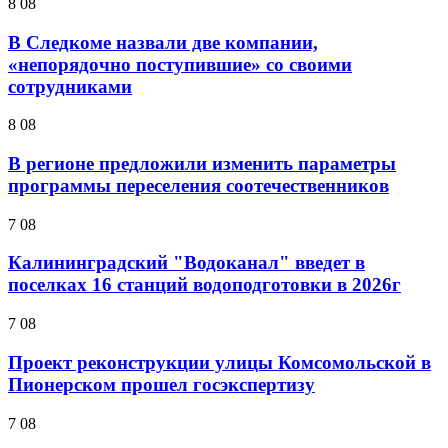
8 08
В Следкоме назвали две компании,
«непорядочно поступившие» со своими
сотрудниками
8 08
В регионе предложили изменить параметры
программы переселения соотечественников
7 08
Калининградский "Водоканал" введет в
поселках 16 станций водоподготовки в 2026г
7 08
Проект реконструкции улицы Комсомольской в
Пионерском прошел госэкспертизу
7 08