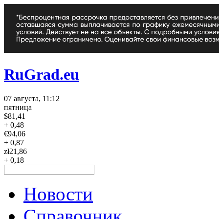
RuGrad.eu
07 августа, 11:12
пятница
$
81,41
+ 0,48
€
94,06
+ 0,87
zł
21,86
+ 0,18
Новости
Справочник