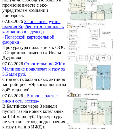
промзоне вместе с экс-
учредителем компании
Ганбарова.
07.08.2026
За опасные руины
имения Корбен хотят привлечь
компанию владельца
«Погарской картофельной
фабрики»
Прокуратура подала иск к ООО
«Старинное поместье» Ивана
Дуданова.
07.08.2026
Строительство ЖК в
Малиновке подключат к газу за
5,5 млн руб.
Стоимость балансовых активов
застройщика «Яркого» достигла
8,45 млрд руб.
07.08.2026
«В производстве
риски есть всегда»
В Балтийске через 3 недели
пустят газ на новых котельных
за 1,14 млрд руб. Прокуратуру
не устраивает ход подключения
к газу именно ИЖД и