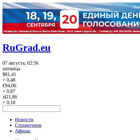
RuGrad.eu
07 августа, 02:56
пятница
$
81,41
+ 0,48
€
94,06
+ 0,87
zł
21,86
+ 0,18
Новости
Справочник
Афиша