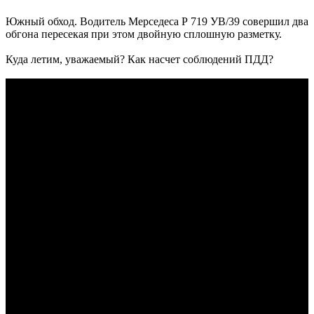
Южный обход. Водитель Мерседеса Р 719 УВ/39 совершил два
обгона пересекая при этом двойную сплошную разметку.
Куда летим, уважаемый? Как насчет соблюдений ПДД?