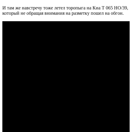
И там же навстречу тоже летел торопыга на Киа Т 065 НО/39,
который не обращая внимания на разметку пошел на обгон.