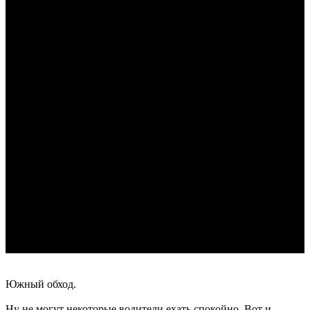
Южный обход.
Ну не могут некоторые водители ехать спокойно. Вот и