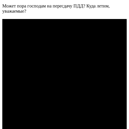
Может пора господам на пересдачу ПДД? Куда летим,
уважаемые?