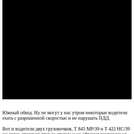
Южный обход. Ну не могут у нас утром некоторые водители
ехать с разрешенной скоростью и не нарушать ПДД.
Вот и водители двух грузовичков, Т 845 МР/39 и Т 422 НС/39