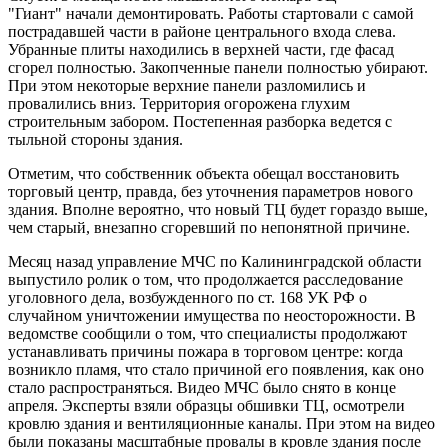
"Гиант" начали демонтировать. Работы стартовали с самой
пострадавшей части в районе центрального входа слева.
Убранные плиты находились в верхней части, где фасад
сгорел полностью. Закопченные панели полностью убирают.
При этом некоторые верхние панели разломились и
провалились вниз. Территория огорожена глухим
строительным забором. Постепенная разборка ведется с
тыльной стороны здания.
Отметим, что собственник объекта обещал восстановить
торговый центр, правда, без уточнения параметров нового
здания. Вполне вероятно, что новый ТЦ будет гораздо выше,
чем старый, внезапно сгоревший по непонятной причине.
Месяц назад управление МЧС по Калининградской области
выпустило ролик о том, что продолжается расследование
уголовного дела, возбужденного по ст. 168 УК РФ о
случайном уничтожении имущества по неосторожности. В
ведомстве сообщили о том, что специалисты продолжают
устанавливать причины пожара в торговом центре: когда
возникло пламя, что стало причиной его появления, как оно
стало распространяться. Видео МЧС было снято в конце
апреля. Эксперты взяли образцы обшивки ТЦ, осмотрели
кровлю здания и вентиляционные каналы. При этом на видео
были показаны масштабные провалы в кровле здания после