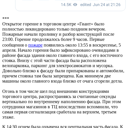
***
Открытое горение в торговом центре «Гиант» было
полностью ликвидировано только поздним вечером.
Пожарные начали проливку и разбор конструкций после
23:00. Горение продолжалось более 9 часов. Первые
сообщения о
пожаре
появились около 13:55 в воскресенье, 5
апреля. Начало горения было зафиксировано очевидцами в
районе фасада здания около главного входа, с его восточного
стояка. Внизу с этой части фасада была расположена
велопарковка, паркинг для электросамокатов и мусорка.
Довольно близко к фасаду были припаркованы и автомобили,
причем стоянка там была запрещена. Как минимум две
машины около главного входа близко от очага сгорели дотла.
Огонь в том числе шел под внешними конструкциями
торгового центра, распространяясь за считанные секунды
вертикально по внутреннему наполнению фасада. При этом
сотрудники магазинов в ТЦ впоследствии вспомнили, что
самая первая сигнализация сработала на верхнем, третьем
этаже.
К 14:30 огнем была охвачена вся центральная часть фасада. К