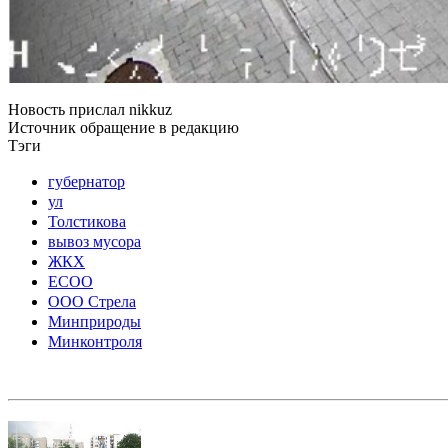
Новость прислал
nikkuz
Источник
обращение в редакцию
Тэги
губернатор
ул
Толстикова
вывоз мусора
ЖКХ
ЕСОО
ООО Стрела
Минприроды
Минконтроля