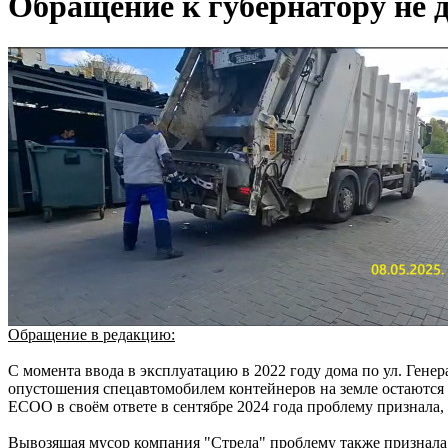
Обращение к губернатору не д
Обращение в редакцию:
С момента ввода в эксплуатацию в 2022 году дома по ул. Ген
опустошения спецавтомобилем контейнеров на земле остаются о
ЕСОО в своём ответе в сентябре 2024 года проблему признала,
Вывозящая мусор компания "Стрела" проблему также признала,