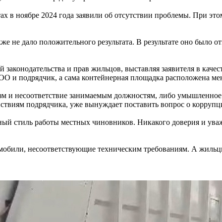
х в ноябре 2024 года заявили об отсутствии проблемы. При это
кже не дало положительного результата. В результате оно было
законодательства и прав жильцов, выставляя заявителя в каче
О и подрядчик, а сама контейнерная площадка расположена мене
зм и несоответствие занимаемым должностям, либо умышленное
ствиям подрядчика, уже вынуждает поставить вопрос о корруп
ый стиль работы местных чиновников. Никакого доверия и уважен
мобили, несоответствующие техническим требованиям. А жильц