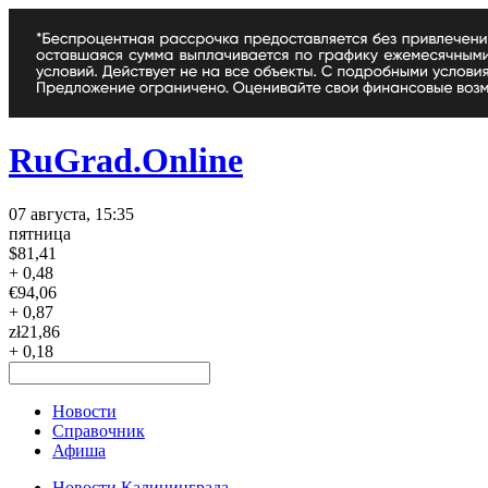
RuGrad.Online
07 августа, 15:35
пятница
$
81,41
+ 0,48
€
94,06
+ 0,87
zł
21,86
+ 0,18
Новости
Справочник
Афиша
Новости Калининграда