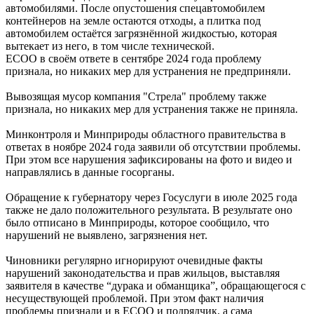
автомобилями. После опустошения спецавтомобилем
контейнеров на земле остаются отходы, а плитка под
автомобилем остаётся загрязнённой жидкостью, которая
вытекает из него, в том числе технической.
ЕСОО в своём ответе в сентябре 2024 года проблему
признала, но никаких мер для устранения не предприняли.
Вывозящая мусор компания "Стрела" проблему также
признала, но никаких мер для устранения также не приняла.
Минконтроля и Минприроды областного правительства в
ответах в ноябре 2024 года заявили об отсутствии проблемы.
При этом все нарушения зафиксированы на фото и видео и
направлялись в данные госорганы.
Обращение к губернатору через Госуслуги в июле 2025 года
также не дало положительного результата. В результате оно
было отписано в Минприроды, которое сообщило, что
нарушений не выявлено, загрязнения нет.
Чиновники регулярно игнорируют очевидные факты
нарушений законодательства и прав жильцов, выставляя
заявителя в качестве “дурака и обманщика”, обращающегося с
несуществующей проблемой. При этом факт наличия
проблемы признали и в ЕСОО и подрядчик, а сама