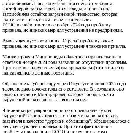
автомобилями. После опустошения спецавтомобилем
контейнеров на земле остаются отходы, а плитка под
автомобилем остаётся загрязнённой жидкостью, которая
вытекает из него, в том числе технической.
ЕСОО в своём ответе в сентябре 2024 года проблему
признала, но никаких мер для устранения не предприняли.
Вывозящая мусор компания "Стрела" проблему также
признала, но никаких мер для устранения также не приняла.
Минконтроля и Минприроды областного правительства в
ответах в ноябре 2024 года заявили об отсутствии проблемы.
При этом все нарушения зафиксированы на фото и видео и
направлялись в данные госорганы.
Обращение к губернатору через Госуслуги в июле 2025 года
также не дало положительного результата. В результате оно
было отписано в Минприроды, которое сообщило, что
нарушений не выявлено, загрязнения нет.
Чиновники регулярно игнорируют очевидные факты
нарушений законодательства и прав жильцов, выставляя
заявителя в качестве “дурака и обманщика”, обращающегося с
несуществующей проблемой. При этом факт наличия
проблемы признали и в ЕСОО и подрядчик, а сама