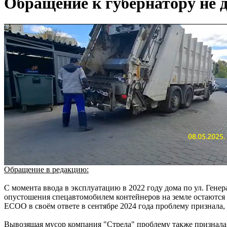
Обращение к губернатору не д
Обращение в редакцию:
С момента ввода в эксплуатацию в 2022 году дома по ул. Ген
опустошения спецавтомобилем контейнеров на земле остаются о
ЕСОО в своём ответе в сентябре 2024 года проблему признала,
Вывозящая мусор компания "Стрела" проблему также признала,