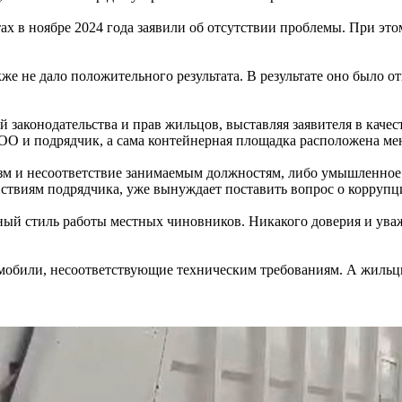
х в ноябре 2024 года заявили об отсутствии проблемы. При это
кже не дало положительного результата. В результате оно было
законодательства и прав жильцов, выставляя заявителя в каче
О и подрядчик, а сама контейнерная площадка расположена мене
зм и несоответствие занимаемым должностям, либо умышленное
ствиям подрядчика, уже вынуждает поставить вопрос о корруп
ый стиль работы местных чиновников. Никакого доверия и уважен
мобили, несоответствующие техническим требованиям. А жильц