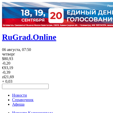
RuGrad.Online
06 августа, 07:50
четверг
$
80,93
-0,20
€
93,19
-0,39
zł
21,69
+ 0,03
Новости
Справочник
Афиша
Новости Калининграда