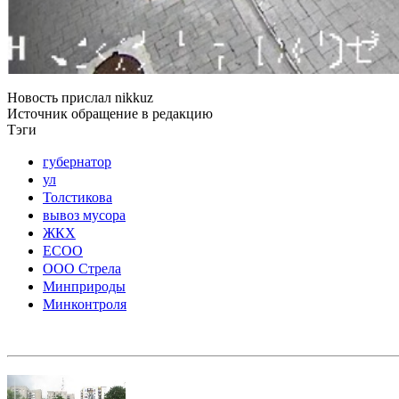
Новость прислал
nikkuz
Источник
обращение в редакцию
Тэги
губернатор
ул
Толстикова
вывоз мусора
ЖКХ
ЕСОО
ООО Стрела
Минприроды
Минконтроля