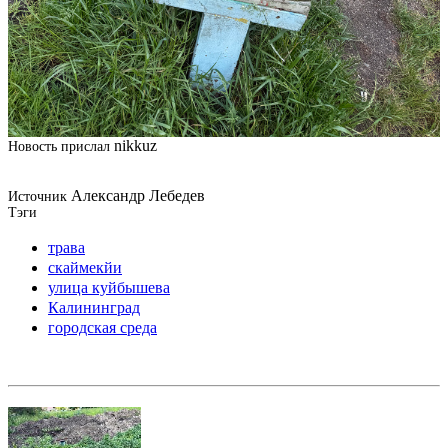
nikkuz
Новость прислал
Александр Лебедев
Источник
Тэги
трава
скаймекйи
улица куйбышева
Калининград
городская среда