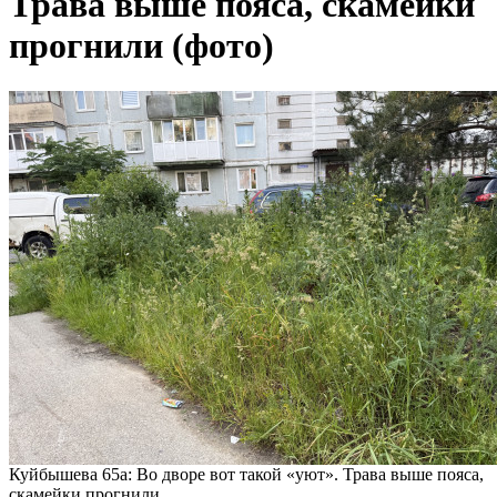
Трава выше пояса, скамейки
прогнили (фото)
Куйбышева 65а: Во дворе вот такой «уют». Трава выше пояса,
скамейки прогнили.