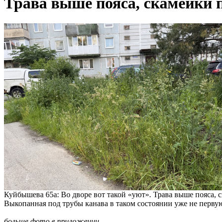
Трава выше пояса, скамейки 
Куйбышева 65а: Во дворе вот такой «уют». Трава выше пояса, 
Выкопанная под трубы канава в таком состоянии уже не первую
больше фото в приложении