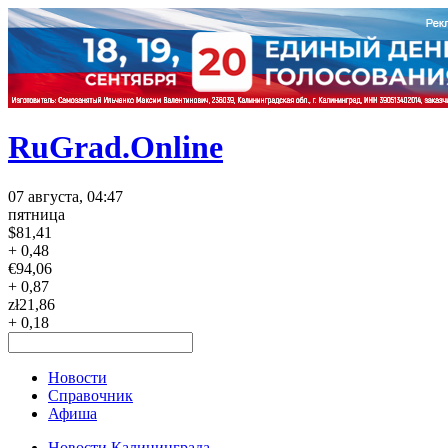
RuGrad.Online
07 августа, 04:47
пятница
$
81,41
+ 0,48
€
94,06
+ 0,87
zł
21,86
+ 0,18
Новости
Справочник
Афиша
Новости Калининграда