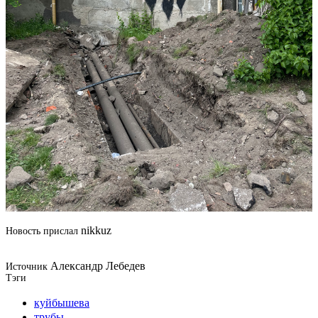
nikkuz
Новость прислал
Александр Лебедев
Источник
Тэги
куйбышева
трубы