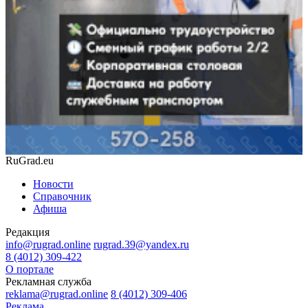
RuGrad.eu
Новости
Справочник
Афиша
Редакция
info@rugrad.online
rugrad.39@yandex.ru
8 (4012) 309-422
О портале
Рекламная служба
reklama@rugrad.online
8 (4012) 309-406
Реклама