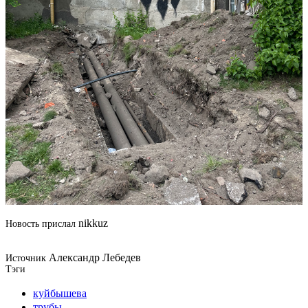
nikkuz
Новость прислал
Александр Лебедев
Источник
Тэги
куйбышева
трубы