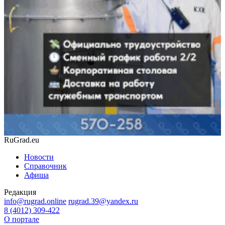
RuGrad.eu
Новости
Справочник
Афиша
Редакция
info@rugrad.online
rugrad.39@yandex.ru
8 (4012) 309-422
О портале