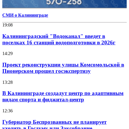
СМИ о Калининграде
19:08
Калининградский "Водоканал" введет в
поселках 16 станций водоподготовки в 2026г
14:29
Проект реконструкции улицы Комсомольской в
Пионерском прошел госэкспертизу
13:28
В Калининграде создадут центр по адаптивным
видам спорта и фиджитал-центр
12:36
Губернатор Беспрозванных не планирует
уходить в Госдуму или Заксобрание