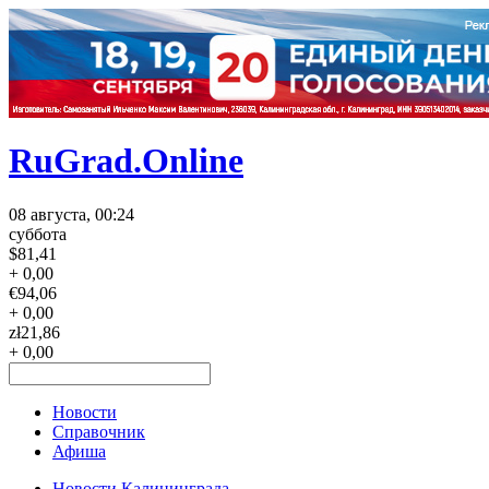
RuGrad.Online
08 августа, 00:24
суббота
$
81,41
+ 0,00
€
94,06
+ 0,00
zł
21,86
+ 0,00
Новости
Справочник
Афиша
Новости Калининграда