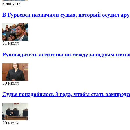
2 августа
В Гурьевск назначили судью, который осудил дру
31 июля
Руководитель агентства по международным связя
30 июля
Судье понадобилось 3 года, чтобы стать зампред
29 июля