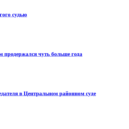
гого судью
м продержался чуть больше года
седателя в Центральном районном суде