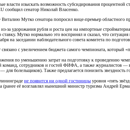
ые власти изыскать возможность субсидирования процентной ст
U сообщил сенатор Николай Власенко.
 Виталию Мутко сенатора попросил вице-премьер областного п
из-за удорожания рубля и роста цен на импортные стройматериа
 ставку. Мутко нормально это воспринял и сказал, что ситуация
кабря на заседании наблюдательного совета комитета по подгото
 связано с увеличением бюджета самого чемпионата, который «п
жения по уменьшению затрат на подготовку к проведению чемпи
лей команд, сотрудников и гостей ФИФА, а также журналистов —
— для болельщиков). Также предлагается понизить звездность г
алининграде
не появится ни одной гостиницы
уровня «пять звёзд
а (ранее её возглавлял нынешний министр туризма Андрей Ермак