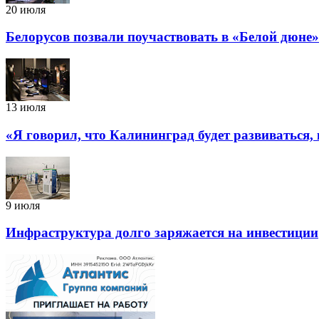
20 июля
Белорусов позвали поучаствовать в «Белой дюне»
13 июля
«Я говорил, что Калининград будет развиваться,
9 июля
Инфраструктура долго заряжается на инвестиции