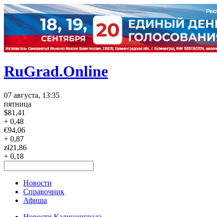
RuGrad.Online
07 августа, 13:35
пятница
$
81,41
+ 0,48
€
94,06
+ 0,87
zł
21,86
+ 0,18
Новости
Справочник
Афиша
Новости Калининграда