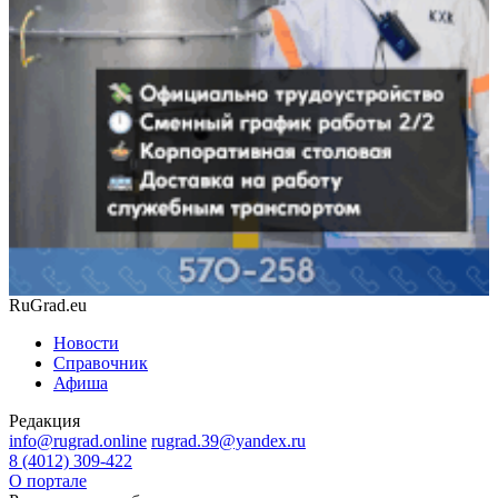
RuGrad.eu
Новости
Справочник
Афиша
Редакция
info@rugrad.online
rugrad.39@yandex.ru
8 (4012) 309-422
О портале