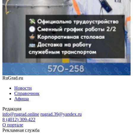
RuGrad.eu
Новости
Справочник
Афиша
Редакция
info@rugrad.online
rugrad.39@yandex.ru
8 (4012) 309-422
О портале
Рекламная служба