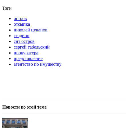
Тэги
остров
отсыпка
николай цуканов
стадион
снт остров
сергей табельский
прокуратура
представление
агентство по имуществу
Новости по этой теме