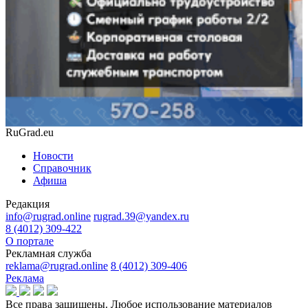
RuGrad.eu
Новости
Справочник
Афиша
Редакция
info@rugrad.online
rugrad.39@yandex.ru
8 (4012) 309-422
О портале
Рекламная служба
reklama@rugrad.online
8 (4012) 309-406
Реклама
Все права защищены. Любое использование материалов