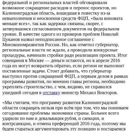
федеральной и региональных властей обговаривали
возможное сокращение расходов и перенос проектов, но
Калининградская область, вошедшая в повестку из-за
невыполнения и неосвоения средств ФЦП, «была виновата
меньше всех», так как задержки связаны, скорее, с
затянувшимся согласованием документов на федеральном
уровне. В качестве одного из примеров проблем Николай
Цуканов назвал неподписанное соглашение с
Минэкономразвития России. Но, как отметил губернатор,
региональные власти не ждали, а проводили конкурсные
процедуры, начинали стройки ради реализации проекта. Итог
совещания в Москве — деньги остаются, но в апреле 2016
года их могут возвратить обратно, если регион не выполнит
поставленные задачи. Стоит добавить, что губернатор
выступил против сокращений ФЦП, а первым делом в рамках
программы развития, по мнению главы региона, необходимо
укреплять строительство, с чем, видимо, не справился
ушедший сегодня в
отставку
министр Михаил Викторов.
«Мы считаем, что программу развития Калининградской
области сокращать нельзя при всём при том, что мы понимаем
сегодняшние проблемы экономики страны. Больнее всего
ударили по нам и девальвация рубля, и санкции, и
контрсанкции, и отмена преференций 2016 года, поэтому мы
будем стараться аргументировать эту позицию и постараемся