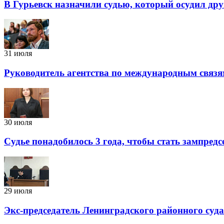
В Гурьевск назначили судью, который осудил дру
31 июля
Руководитель агентства по международным связя
30 июля
Судье понадобилось 3 года, чтобы стать зампред
29 июля
Экс-председатель Ленинградского районного суд