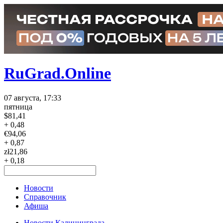
RuGrad.Online
07 августа, 17:33
пятница
$
81,41
+ 0,48
€
94,06
+ 0,87
zł
21,86
+ 0,18
Новости
Справочник
Афиша
Новости Калининграда