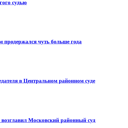
гого судью
м продержался чуть больше года
седателя в Центральном районном суде
а возглавил Московский районный суд