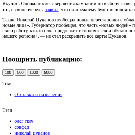
Якунин. Однако после завершения кампании по выбору главы р
тот, в свою очередь,
заявил
, что по-прежнему будет исполнять 
Также Николай Цуканов пообещал новые перестановки в областн
новые лица». Губернатор пообещал, что часть «новых людей» по
свою работу, кто-то пока продолжит исполнять свои обязанност
нашего региона», — не стал раскрывать все карты Цуканов.
Поощрить публикацию:
100
500
1000
5000
Темы
Отставки и назначения
Тэги
олег ткач
совфед
николай цуканов