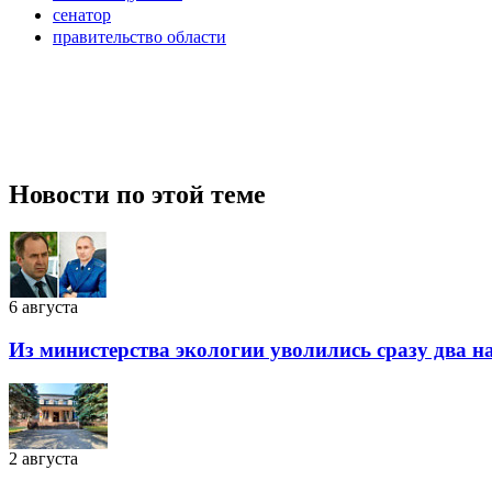
сенатор
правительство области
Новости по этой теме
6 августа
Из министерства экологии уволились сразу два 
2 августа