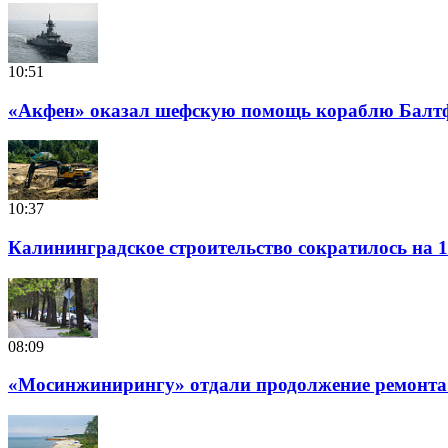
10:51
«Акфен» оказал шефскую помощь кораблю Балт
10:37
Калининградское строительство сократилось на 1
08:09
«Мосинжинирингу» отдали продолжение ремонта т