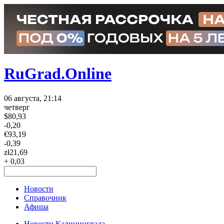
RuGrad.Online
06 августа, 21:14
четверг
$
80,93
-0,20
€
93,19
-0,39
zł
21,69
+ 0,03
Новости
Справочник
Афиша
Новости Калининграда