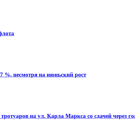
флота
7 %, несмотря на июньский рост
ротуаров на ул. Карла Маркса со сдачей через го