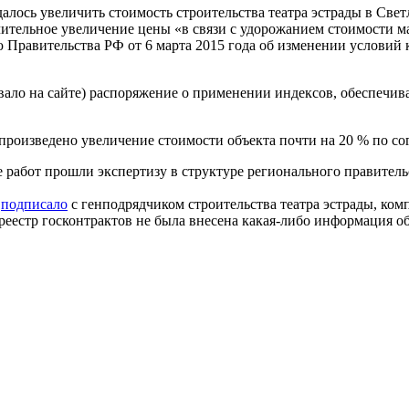
лось увеличить стоимость строительства театра эстрады в Светло
тельное увеличение цены «в связи с удорожанием стоимости ма
Правительства РФ от 6 марта 2015 года об изменении условий к
овало на сайте) распоряжение о применении индексов, обеспечи
произведено увеличение стоимости объекта почти на 20 % по с
 работ прошли экспертизу в структуре регионального правитель
и
подписало
с генподрядчиком строительства театра эстрады, ко
реестр госконтрактов не была внесена какая-либо информация об