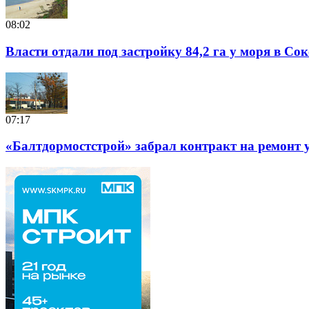
08:02
Власти отдали под застройку 84,2 га у моря в Со
07:17
«Балтдормостстрой» забрал контракт на ремонт у