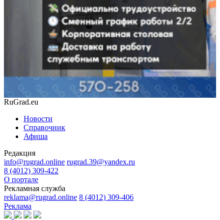
RuGrad.eu
Новости
Справочник
Афиша
Редакция
info@rugrad.online
rugrad.39@yandex.ru
8 (4012) 309-422
О портале
Рекламная служба
reklama@rugrad.online
8 (4012) 309-406
Реклама