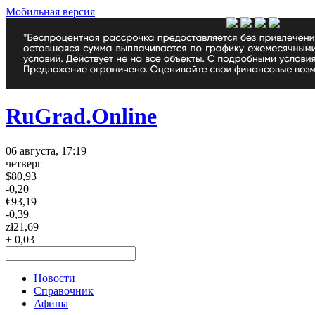
Мобильная версия
RuGrad.Online
06 августа, 17:19
четверг
$
80,93
-0,20
€
93,19
-0,39
zł
21,69
+ 0,03
Новости
Справочник
Афиша