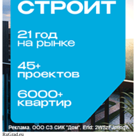
RuGrad.eu