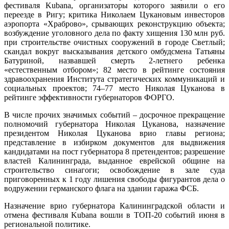
фестиваля Kubana, организаторы которого заявили о его
переезде в Ригу; критика Николаем Цукановым инвесторов
аэропорта «Храброво», срывающих реконструкцию объекта;
возбуждение уголовного дела по факту хищения 130 млн руб.
при строительстве очистных сооружений в городе Светлый;
скандал вокруг высказывания детского омбудсмена Татьяны
Батуриной, назвавшей смерть 2-летнего ребенка
«естественным отбором»; 82 место в рейтинге состояния
здравоохранения Института стратегических коммуникаций и
социальных проектов; 74–77 место Николая Цуканова в
рейтинге эффективности губернаторов ФОРГО.
В числе прочих значимых событий – досрочное прекращение
полномочий губернатора Николая Цуканова, назначение
президентом Николая Цуканова врио главы региона;
представление в избирком документов для выдвижения
кандидатами на пост губернатора 8 претендентов; разрешение
властей Калининграда, выданное еврейской общине на
строительство синагоги; освобождение в зале суда
приговоренных к 1 году лишения свободы фигурантов дела о
водружении германского флага на здании гаража ФСБ.
Назначение врио губернатора Калининградской области и
отмена фестиваля Kubana вошли в ТОП-20 событий июня в
региональной политике.