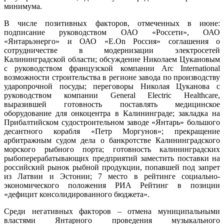
минимума.
В числе позитивных факторов, отмеченных в июне:
подписание руководством ОАО «Россети», ОАО
«Янтарьэнерго» и ОАО «E.Оn Россия» соглашения о
сотрудничестве в модернизации электросетей
Калининградской области; обсуждение Николаем Цукановым
с руководством французской компании Arc International
возможности строительства в регионе завода по производству
ударопрочной посуды; переговоры Николая Цуканова с
руководством компании General Electric Healthcare,
выразившей готовность поставлять медицинское
оборудование для онкоцентра в Калининграде; закладка на
Прибалтийском судостроительном заводе «Янтарь» большого
десантного корабля «Петр Моргунов»; прекращение
арбитражным судом дела о банкротстве Калининградского
морского рыбного порта; готовность калининградских
рыбоперерабатывающих предприятий заместить поставки на
российский рынок рыбной продукции, попавшей под запрет
из Латвии и Эстонии; 7 место в рейтинге социально-
экономического положения РИА Рейтинг в позиции
«дефицит консолидированного бюджета».
Среди негативных факторов – отмена муниципальными
властями Янтарного проведения музыкального