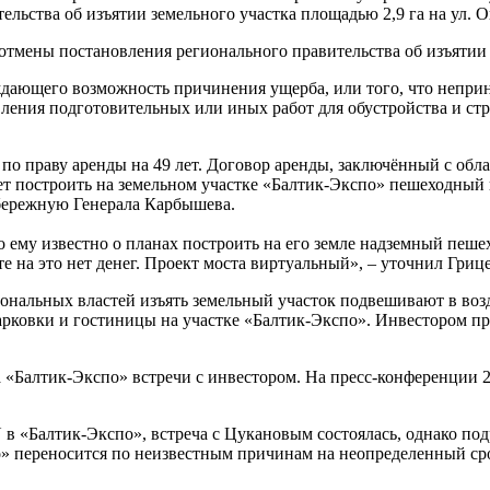
льства об изъятии земельного участка площадью 2,9 га на ул. О
 отмены постановления регионального правительства об изъятии
ждающего возможность причинения ущерба, или того, что непри
твления подготовительных или иных работ для обустройства и с
о праву аренды на 49 лет. Договор аренды, заключённый с облас
т построить на земельном участке «Балтик-Экспо» пешеходный 
абережную Генерала Карбышева.
то ему известно о планах построить на его земле надземный пе
е на это нет денег. Проект моста виртуальный», – уточнил Гриц
иональных властей изъять земельный участок подвешивают в во
рковки и гостиницы на участке «Балтик-Экспо». Инвестором про
 «Балтик-Экспо» встречи с инвестором. На пресс-конференции 
«Балтик-Экспо», встреча с Цукановым состоялась, однако подр
о» переносится по неизвестным причинам на неопределенный ср