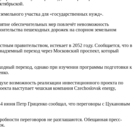
ктябрьской.
 земельного участка для «государственных нужд».
нятие обеспечительных мер повлечёт невозможность
троительства пешеходных дорожек на спорном земельном
тным правительством, истекает в 2052 году. Сообщается, что в
надземный переход через Московский проспект, который
шеходный переход, однако при изучении программы подготовки к
енко.
здухе возможность реализации инвестиционного проекта по
екта выступает чешская компания Czechoslovak energy,
24 июня Петр Гриценко сообщал, что переговоры с Цукановым
обности переговоров не разглашаются. Обещанная пресс-
ок.