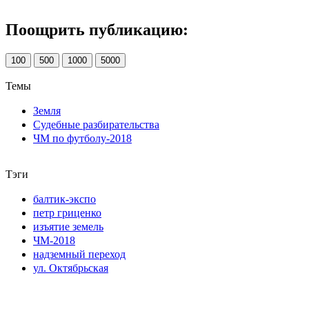
Поощрить публикацию:
100
500
1000
5000
Темы
Земля
Судебные разбирательства
ЧМ по футболу-2018
Тэги
балтик-экспо
петр гриценко
изъятие земель
ЧМ-2018
надземный переход
ул. Октябрьская