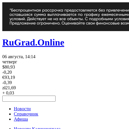
RuGrad.Online
06 августа, 14:14
четверг
$
80,93
-0,20
€
93,19
-0,39
zł
21,69
+ 0,03
Новости
Справочник
Афиша
Новости Калининграда