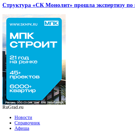
Структура «СК Монолит» прошла экспертизу по
RuGrad.eu
Новости
Справочник
Афиша