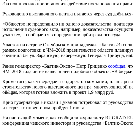
Экспо» просило приостановить действие постановления правите
Руководство выставочного центра пытается через суд добиться
«Общество не представило ни одного доказательства, подтвер
исполнения судебного акта, например, доказательства осущес
участке», – сообщается в определении арбитражного суда.
Участок на острове Октябрьском принадлежит «Балтик-Экспо» п
рамках подготовки к ЧМ–2018 правительство области планируе
соединил бы ул. Зарайскую, набережную Генерала Трибуца, н
Ранее гендиректор «Балтик-Экспо» Петр Гриценко
сообщал
, ч
ЧМ–2018 года он не нашёл в ней подобного объекта. «В бюджет
Кроме того, как утверждает гендиректор компании, планы рег
строительству нового выставочного центра, многоуровневой па
oil&gas, которая готова вложить в проект 1,9 млрд руб.
Врио губернатора Николай Цуканов потребовал от руководства
и встреча с инвестором пройдут 1 июля.
На настоящий момент, как сообщили журналисту RUGRAD.EU в 
конференция чешского инвестора и руководства «Балтик-Эксп