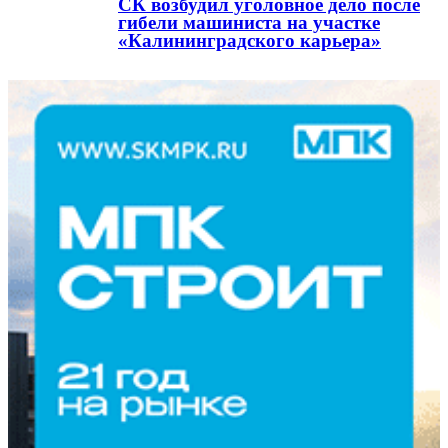
СК возбудил уголовное дело после
гибели машиниста на участке
«Калининградского карьера»