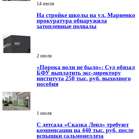
14 июля
На стройке школы на ул. Мариенко
прокуратура обнаружила
затопленные подвалы
2 июля
«Порока воли не было»: Суд обязал
БФУ выплатить экс-директору
института 250 тыс. руб. выходного
пособия
1 июля
С детсада «Сказка Ленд» требуют
компенсации на 440 тыс. руб. после
вспышки сальмонеллеза