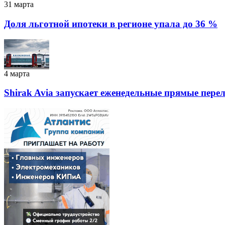
31 марта
Доля льготной ипотеки в регионе упала до 36 %
4 марта
Shirak Avia запускает еженедельные прямые перел