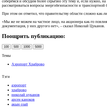
соберёмся и обсудим более серьёзно эту тему и, если нужно, н
рассматриваться вопросы энергобезопасности и транспортной б
При этом он отметил, что правительству области сложно как-л
«Мы же не можем на частное лицо, на акционера как-то повлият
документация, у них другого нет», – сказал Николай Цуканов.
Поощрить публикацию:
100
500
1000
5000
Темы
Аэропорт Храброво
Тэги
аэропорт
храброво
николай цуканов
арсен каноков
акын озай