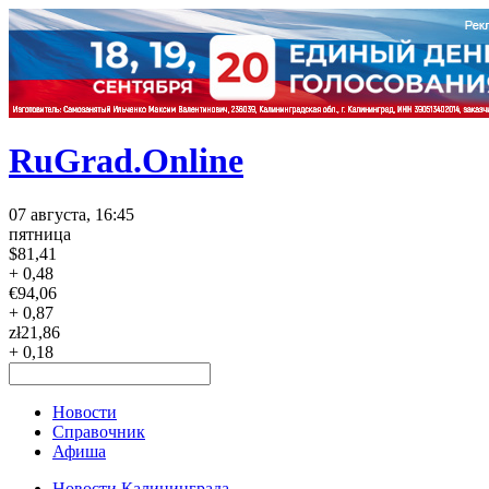
RuGrad.Online
07 августа, 16:45
пятница
$
81,41
+ 0,48
€
94,06
+ 0,87
zł
21,86
+ 0,18
Новости
Справочник
Афиша
Новости Калининграда