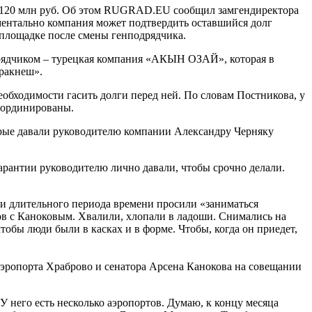
ка 120 млн руб. Об этом RUGRAD.EU сообщил замгендиректора
ментально компания может подтвердить оставшийся долг
 площадке после смены генподрядчика.
дрядчиком – турецкая компания «АКЫН ОЗАЙ», которая в
тракнеш».
обходимости гасить долги перед ней. По словам Постникова, у
оординированы.
орые давали руководителю компании Александру Черняку
. Гарантии руководителю лично давали, чтобы срочно делали.
ии длительного периода времени просили «заниматься
в с Каноковым. Хвалили, хлопали в ладоши. Снимались на
тобы люди были в касках и в форме. Чтобы, когда он приедет,
 аэропорта Храброво и сенатора Арсена Канокова на совещании
У него есть несколько аэропортов. Думаю, к концу месяца