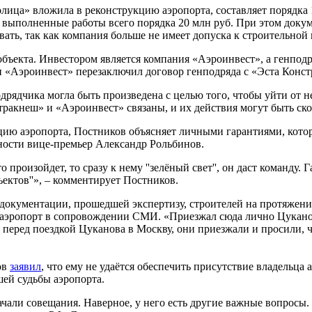
олица» вложила в реконструкцию аэропорта, составляет поряд
 выполненные работы всего порядка 20 млн руб. При этом доку
ать, так как компания больше не имеет допуска к строительной
бъекта. Инвестором является компания «Аэроинвест», а генпо
и «Аэроинвест» перезаключил договор генподряда с «Эста Конс
ядчика могла быть произведена с целью того, чтобы уйти от не
тракнеш» и «Аэроинвест» связаны, и их действия могут быть ск
цию аэропорта, Постников объясняет личными гарантиями, кот
ности вице-премьер Александр Рольбинов.
 произойдет, то сразу к нему ''зелёный свет'', он даст команду
ъектов''», – комментирует Постников.
й документации, прошедшей экспертизу, строителей на протяжен
в аэропорт в сопровождении СМИ. «Приезжал сюда лично Цукано
 перед поездкой Цуканова в Москву, они приезжали и просили, ч
ов
заявил
, что ему не удаётся обеспечить присутствие владельца
шей судьбы аэропорта.
чали совещания. Наверное, у него есть другие важные вопросы. 