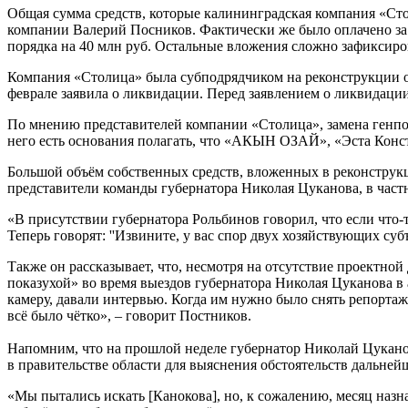
Общая сумма средств, которые калининградская компания «Ст
компании Валерий Посников. Фактически же было оплачено за
порядка на 40 млн руб. Остальные вложения сложно зафиксиров
Компания «Столица» была субподрядчиком на реконструкции о
феврале заявила о ликвидации. Перед заявлением о ликвидаци
По мнению представителей компании «Столица», замена генподр
него есть основания полагать, что «АКЫН ОЗАЙ», «Эста Конс
Большой объём собственных средств, вложенных в реконструк
представители команды губернатора Николая Цуканова, в част
«В присутствии губернатора Рольбинов говорил, что если что-то
Теперь говорят: ''Извините, у вас спор двух хозяйствующих суб
Также он рассказывает, что, несмотря на отсутствие проектно
показухой» во время выездов губернатора Николая Цуканова 
камеру, давали интервью. Когда им нужно было снять репортаж
всё было чётко», – говорит Постников.
Напомним, что на прошлой неделе губернатор Николай Цукан
в правительстве области для выяснения обстоятельств дальней
«Мы пытались искать [Канокова], но, к сожалению, месяц назна