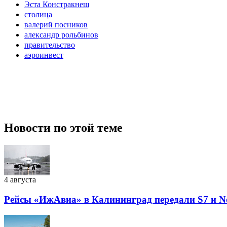
Эста Констракнеш
столица
валерий посников
александр рольбинов
правительство
аэроинвест
Новости по этой теме
4 августа
Рейсы «ИжАвиа» в Калининград передали S7 и N