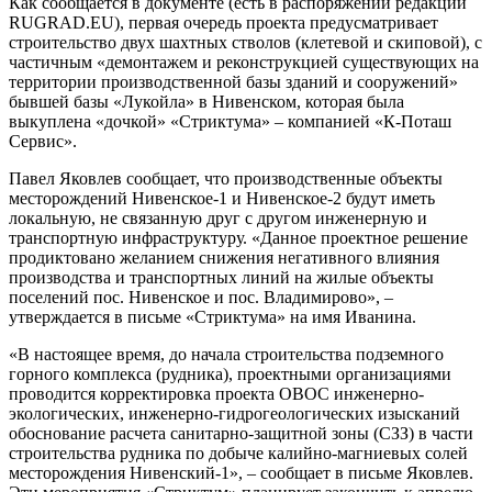
Как сообщается в документе (есть в распоряжении редакции
RUGRAD.EU), первая очередь проекта предусматривает
строительство двух шахтных стволов (клетевой и скиповой), с
частичным «демонтажем и реконструкцией существующих на
территории производственной базы зданий и сооружений»
бывшей базы «Лукойла» в Нивенском, которая была
выкуплена «дочкой» «Стриктума» – компанией «К-Поташ
Сервис».
Павел Яковлев сообщает, что производственные объекты
месторождений Нивенское-1 и Нивенское-2 будут иметь
локальную, не связанную друг с другом инженерную и
транспортную инфраструктуру. «Данное проектное решение
продиктовано желанием снижения негативного влияния
производства и транспортных линий на жилые объекты
поселений пос. Нивенское и пос. Владимирово», –
утверждается в письме «Стриктума» на имя Иванина.
«В настоящее время, до начала строительства подземного
горного комплекса (рудника), проектными организациями
проводится корректировка проекта ОВОС инженерно-
экологических, инженерно-гидрогеологических изысканий
обоснование расчета санитарно-защитной зоны (СЗЗ) в части
строительства рудника по добыче калийно-магниевых солей
месторождения Нивенский-1», – сообщает в письме Яковлев.