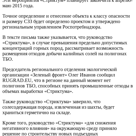
Эти мероприятия «Стриктум» планирует закончить к апрелю-
маю 2015 года.
Точное определение и отнесение объекта к классу опасности
и размеру СЗЗ будет определено проектом и утверждено
региональным управлением Роспотребнадзора.
В тексте письма также указывается, что руководство
«Стриктума», в случае превышения предельно допустимых
концентраций горных пород, рассматривает возможность
размещения отходов добычи калийных солей на полигонах
ТБО.
Председатель регионального отделения экологической
организации «Зеленый фронт» Олег Иванов сообщил
RUGRAD.EU, что в регионе на данный момент нет
полигонов ТБО, способных принять промышленные отходы в
объемах выработки «Стриктума».
Также руководство «Стриктума» заверило, что
солесодержащая порода, извлеченная из шахты, будет
храниться герметично на складе.
Кроме того, руководство «Стриктума» «для снижения
негативного влияния» на окружающую среду приняло
решение по строительству новых подъездных