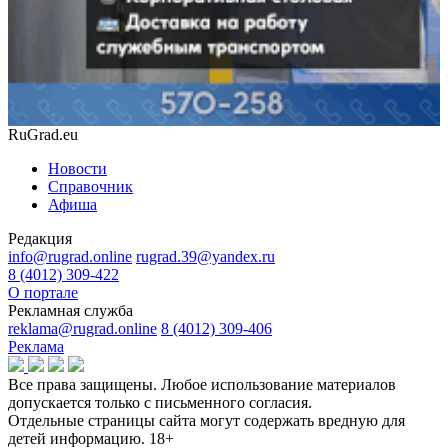
RuGrad.eu
Новости
Справочник
Афиша
Редакция
info@rugrad.online
rugrad.39@yandex.ru
8 (4012) 309-422
О портале
Рекламная служба
reklama@rugrad.online
8 (4012) 309-406
Реклама
Все права защищены. Любое использование материалов
допускается только с письменного согласия.
Отдельные страницы сайта могут содержать вредную для
детей информацию.
18+