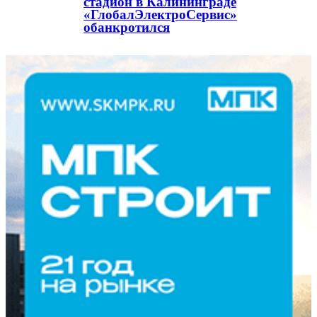
стадион в Калининграде
«ГлобалЭлектроСервис»
обанкротился