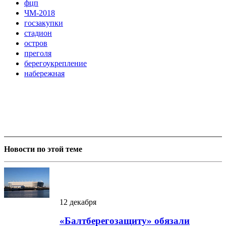
фцп
ЧМ-2018
госзакупки
стадион
остров
преголя
берегоукрепление
набережная
Новости по этой теме
12 декабря
«Балтберегозащиту» обязали