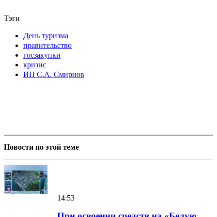
Тэги
День туризма
правительство
госзакупки
кризис
ИП С.А. Смирнов
Новости по этой теме
14:53
При освоении средств на «Белую