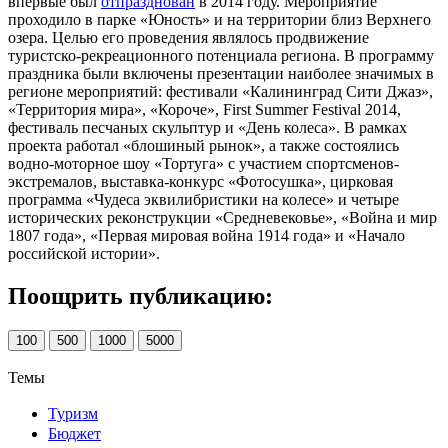
впервые был
отпразднован
в 2014 году. Мероприятие
проходило в парке «Юность» и на территории близ Верхнего
озера. Целью его проведения являлось продвижение
туристско-рекреационного потенциала региона. В программу
праздника были включены презентации наиболее значимых в
регионе мероприятий: фестивали «Калининград Сити Джаз»,
«Территория мира», «Короче», First Summer Festival 2014,
фестиваль песчаных скульптур и «День колеса». В рамках
проекта работал «блошиный рынок», а также состоялись
водно-моторное шоу «Тортуга» с участием спортсменов-
экстремалов, выставка-конкурс «Фотосушка», цирковая
программа «Чудеса эквилибристики на колесе» и четыре
исторических реконструкции «Средневековье», «Война и мир
1807 года», «Первая мировая война 1914 года» и «Начало
российской истории».
Поощрить публикацию:
100
500
1000
5000
Темы
Туризм
Бюджет