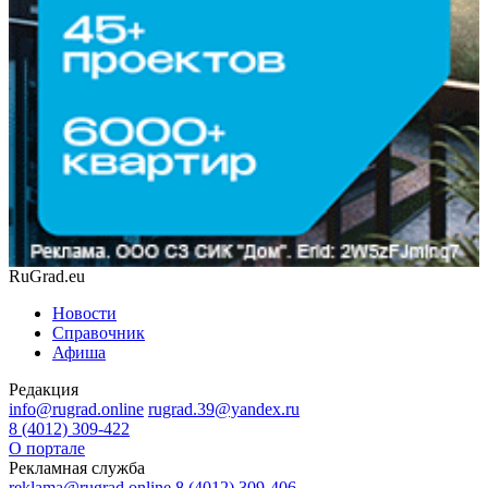
RuGrad.eu
Новости
Справочник
Афиша
Редакция
info@rugrad.online
rugrad.39@yandex.ru
8 (4012) 309-422
О портале
Рекламная служба
reklama@rugrad.online
8 (4012) 309-406