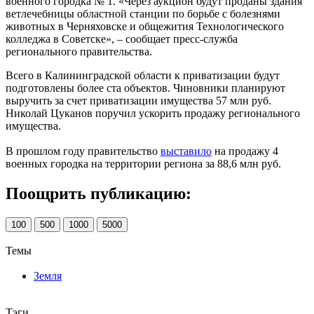
военного городка № 1. «Через аукцион будут проданы здания
ветлечебницы областной станции по борьбе с болезнями
животных в Черняховске и общежития Технологического
колледжа в Советске», – сообщает пресс-служба
регионального правительства.
Всего в Калининградской области к приватизации будут
подготовлены более ста объектов. Чиновники планируют
выручить за счет приватизации имущества 57 млн руб.
Николай Цуканов поручил ускорить продажу регионального
имущества.
В прошлом году правительство
выставило
на продажу 4
военных городка на территории региона за 88,6 млн руб.
Поощрить публикацию:
100
500
1000
5000
Темы
Земля
Тэги