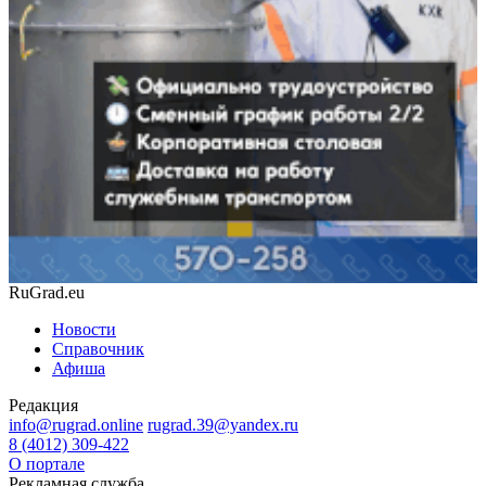
RuGrad.eu
Новости
Справочник
Афиша
Редакция
info@rugrad.online
rugrad.39@yandex.ru
8 (4012) 309-422
О портале
Рекламная служба