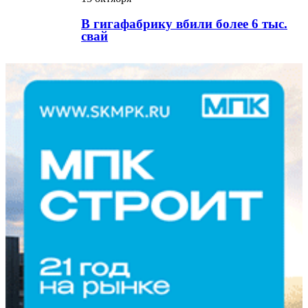
В гигафабрику вбили более 6 тыс.
свай