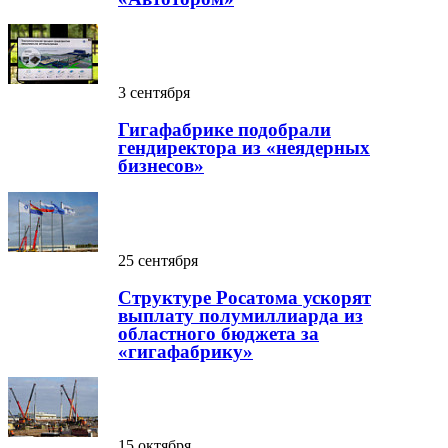
3 сентября
Гигафабрике подобрали
гендиректора из «неядерных
бизнесов»
25 сентября
Структуре Росатома ускорят
выплату полумиллиарда из
областного бюджета за
«гигафабрику»
15 октября