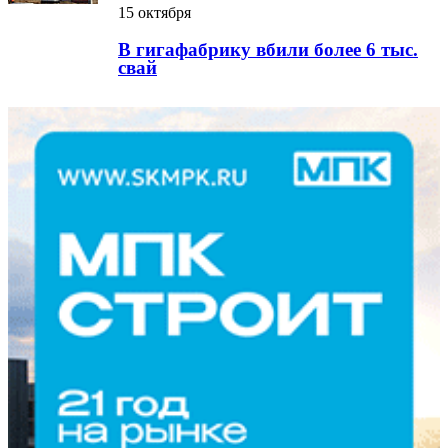
15 октября
В гигафабрику вбили более 6 тыс.
свай