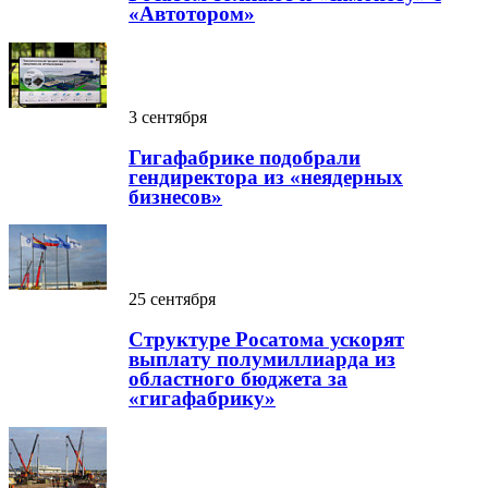
«Автотором»
3 сентября
Гигафабрике подобрали
гендиректора из «неядерных
бизнесов»
25 сентября
Структуре Росатома ускорят
выплату полумиллиарда из
областного бюджета за
«гигафабрику»